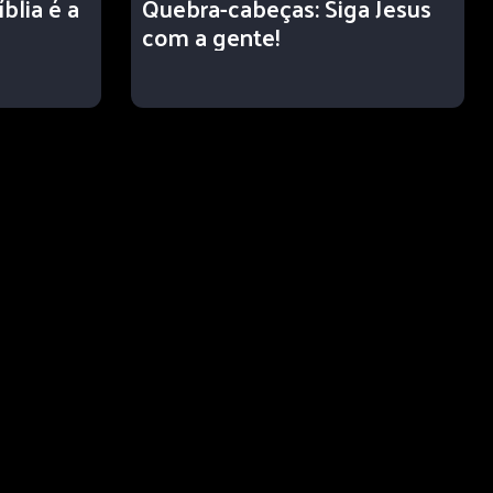
blia é a
Quebra-cabeças: Siga Jesus
com a gente!