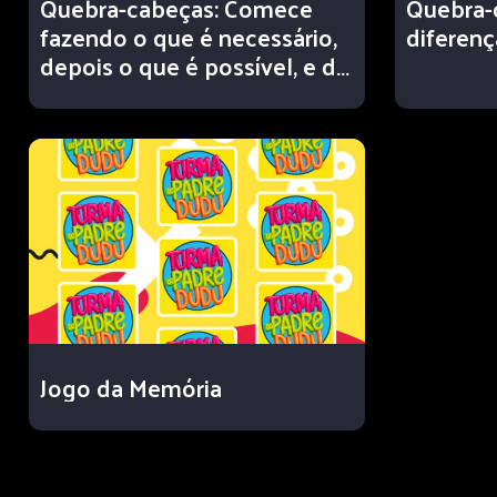
Quebra-cabeças: Comece
Quebra-c
fazendo o que é necessário,
diferenç
depois o que é possível, e de
repente você estará fazendo
o impossível. (São Francisco
de Assis)
Jogo da Memória