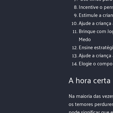
Incentive o pen
Estimule a cria
Ajude a criança
Brinque com Jo
Medo
Ensine estraté
Ajude a crianç
Elogie o compo
A hora certa
Na maioria das vezes
os temores perdure
pode significar que 