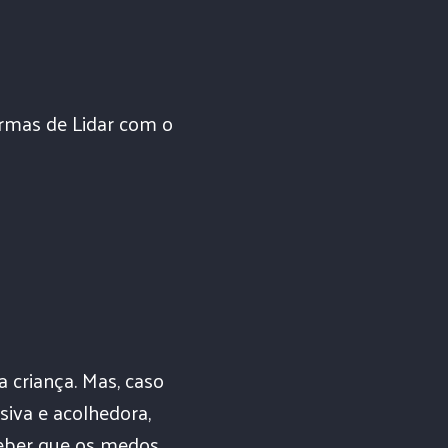
rmas de Lidar com o
a criança. Mas, caso
va e acolhedora,
rceber que os medos