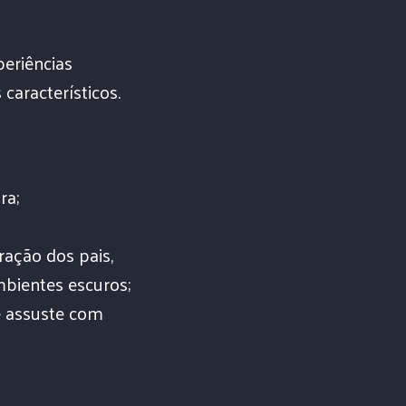
periências
característicos.
ra;
ração dos pais,
bientes escuros;
e assuste com