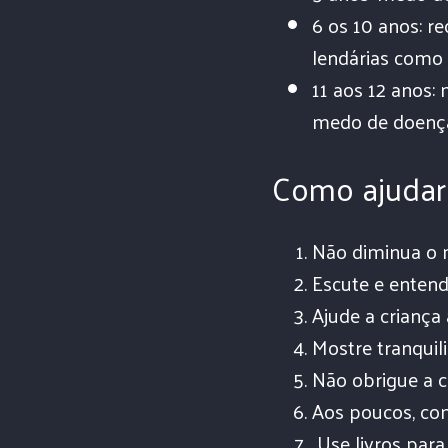
6 os 10 anos: r
lendárias como 
11 aos 12 anos:
medo de doença, 
Como ajudar 
Não diminua o 
Escute e entend
Ajude a criança
Mostre tranquil
Não obrigue a c
Aos poucos, com
Use livros para 