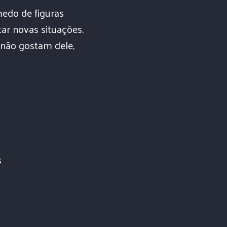
medo de figuras
tar novas situações.
 não gostam dele,
s