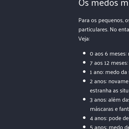
Os medos mai
Para os pequenos, os
particulares. No enta
Veja:
0 aos 6 meses: 
7 aos 12 meses:
1 ano: medo da
2 anos: novamen
estranha as si
3 anos: além d
máscaras e fant
4 anos: pode de
5 anos: medo d